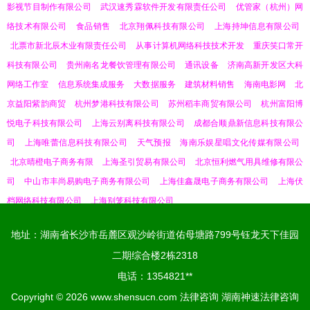
影视节目制作有限公司
武汉速秀霖软件开发有限责任公司
优管家（杭州）网
络技术有限公司
食品销售
北京翔佩科技有限公司
上海持坤信息有限公司
北票市新北辰木业有限责任公司
从事计算机网络科技技术开发
重庆笑口常开
科技有限公司
贵州南名龙餐饮管理有限公司
通讯设备
济南高新开发区大科
网络工作室
信息系统集成服务
大数据服务
建筑材料销售
海南电影网
北
京益阳紫韵商贸
杭州梦港科技有限公司
苏州稻丰商贸有限公司
杭州富阳博
悦电子科技有限公司
上海云别离科技有限公司
成都合顺鼎新信息科技有限公
司
上海唯蕾信息科技有限公司
天气预报
海南乐娱星唱文化传媒有限公司
北京晴橙电子商务有限
上海圣引贸易有限公司
北京恒利燃气用具维修有限公
司
中山市丰尚易购电子商务有限公司
上海佳鑫晟电子商务有限公司
上海伏
档网络科技有限公司
上海别笼科技有限公司
地址：湖南省长沙市岳麓区观沙岭街道佑母塘路799号钰龙天下佳园
二期综合楼2栋2318
电话：1354821**
Copyright © 2026
www.shensucn.com
法律咨询
湖南神速法律咨询