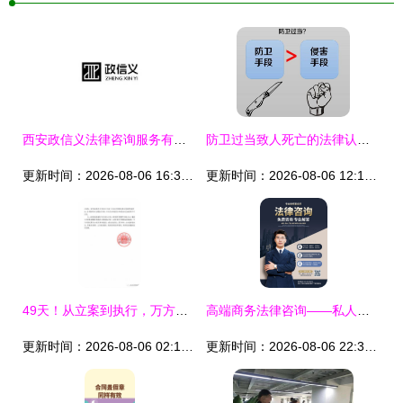
西安政信义法律咨询服务有限责任公司
防卫过当致人死亡的法律认定与量刑解析——沈阳刑事律师专业解答
更新时间：2026-08-06 16:37:27
更新时间：2026-08-06 12:15:16
49天！从立案到执行，万方法律集团助客户高效回款400万元
高端商务法律咨询——私人定制与全方位护航**\n\n**正文 **\n在日益复杂的商业环境中，一家成熟的法律咨询服务，不仅仅是合同的延伸。我们的事务所致力于为每位客户提供层次清晰、触手可及的法律支持。基于科学的风险感知工作法，结合三大体系联动，我们用数宇之风吹散潜在的纠纷尘埃。从这里借由数据分析准定位核心目标——将低效转变成本。现代商业节奏告诉我们，错误的步骤常在基础初期奠定，我们能为用户挡住第一大危机 未知的权利剥离交易时空漏灭疏困回环大可能的越权行为最致命时多法务流失精坚和资金信任碎原铁则是极意平铺垫
更新时间：2026-08-06 02:18:19
更新时间：2026-08-06 22:38:03