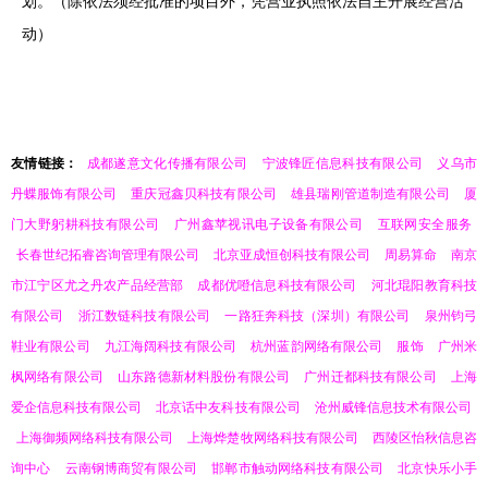
划。（除依法须经批准的项目外，凭营业执照依法自主开展经营活
动）
友情链接：
成都遂意文化传播有限公司
宁波锋匠信息科技有限公司
义乌市
丹蝶服饰有限公司
重庆冠鑫贝科技有限公司
雄县瑞刚管道制造有限公司
厦
门大野躬耕科技有限公司
广州鑫苹视讯电子设备有限公司
互联网安全服务
长春世纪拓睿咨询管理有限公司
北京亚成恒创科技有限公司
周易算命
南京
市江宁区尤之丹农产品经营部
成都优噔信息科技有限公司
河北琨阳教育科技
有限公司
浙江数链科技有限公司
一路狂奔科技（深圳）有限公司
泉州钧弓
鞋业有限公司
九江海阔科技有限公司
杭州蓝韵网络有限公司
服饰
广州米
枫网络有限公司
山东路德新材料股份有限公司
广州迁都科技有限公司
上海
爱企信息科技有限公司
北京话中友科技有限公司
沧州威锋信息技术有限公司
上海御频网络科技有限公司
上海烨楚牧网络科技有限公司
西陵区怡秋信息咨
询中心
云南钢博商贸有限公司
邯郸市触动网络科技有限公司
北京快乐小手